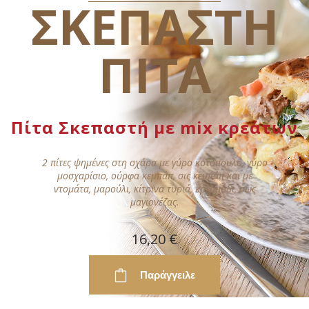
ΣΚΕΠΑΣΤΗ
ΠΙΤΑ
Πίτα Σκεπαστή με mix κρεάτων
2 πίτες ψημένες στη σχάρα με γύρο κοτόπουλο, γύρο
μοσχαρίσιο, ούρφα κεμπάπ, σις κεμπάπ και με
ντομάτα, μαρούλι, κίτρινα τυριά, κρεμμύδι, σως
μαγιονέζας.
16,20 €
Παράγγειλε