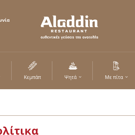
ωνία
Κεμπάπ
Ψητά
Με πίτα
ολίτικα