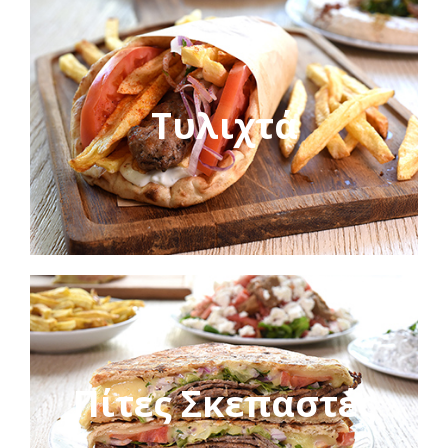
Τυλιχτά
Πίτες Σκεπαστές