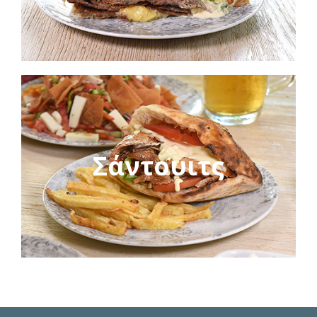
Σάντουιτς