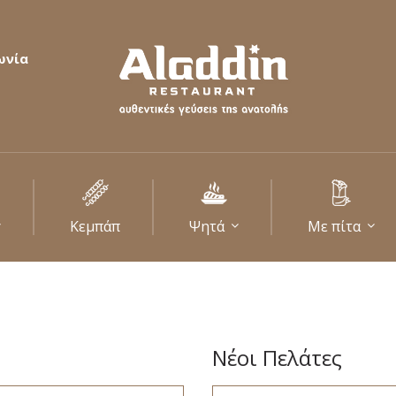
ωνία
Κεμπάπ
Ψητά
Με πίτα
Νέοι Πελάτες