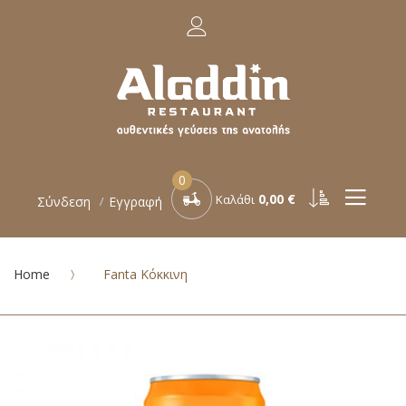
0
0,00 €
Καλάθι
Σύνδεση
Εγγραφή
Home
Fanta Κόκκινη
Μετάβαση
στο
τέλος