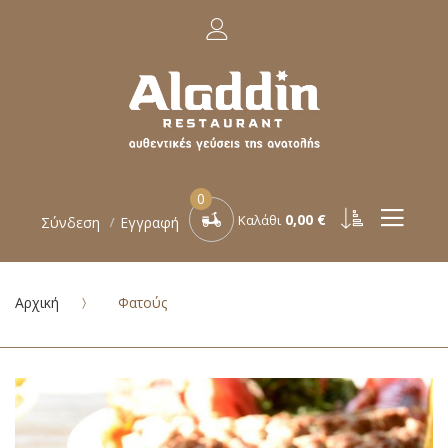
0
0,00 €
Καλάθι
Σύνδεση
Εγγραφή
Αρχική
Φατούς
Μετάβαση
στο
τέλος