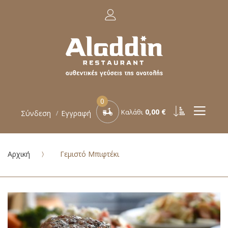
0
0,00 €
Καλάθι
Σύνδεση
Εγγραφή
Αρχική
Γεμιστό Μπιφτέκι
Μετάβαση
στο
τέλος