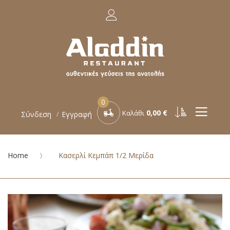
0
0,00 €
Καλάθι
Σύνδεση
Εγγραφή
Home
Κασερλί Κεμπάπ 1/2 Μερίδα
Μετάβαση
στο
τέλος