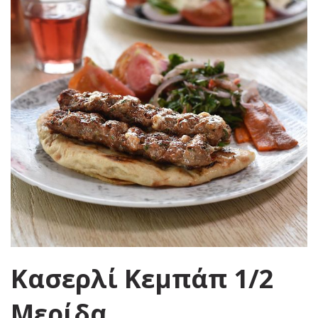
της
συλλογής
εικόνων
Μετάβαση
Κασερλί Κεμπάπ 1/2
στην
αρχή
της
Μερίδα
συλλογής