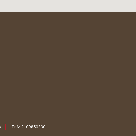
ο
Τηλ: 2109850330