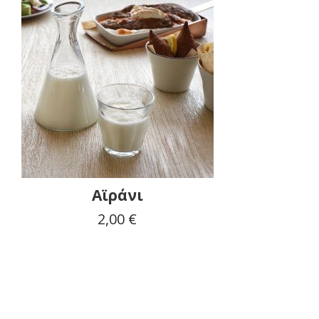
Αϊράνι
2,00 €