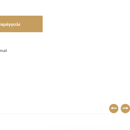
αράγγειλε
mail