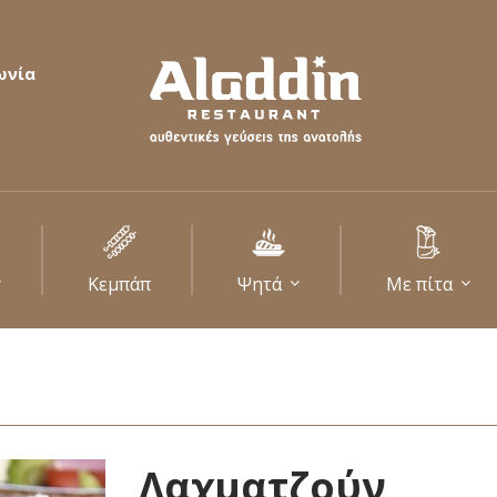
ωνία
Κεμπάπ
Ψητά
Με πίτα
Λαχματζούν