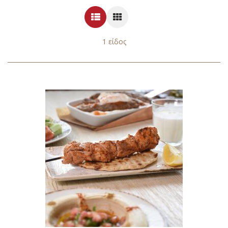
Λίστα
Πλέγμα
1
είδος