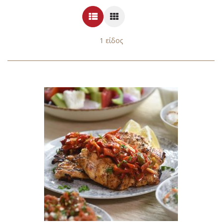
Λίστα
Πλέγμα
1
είδος