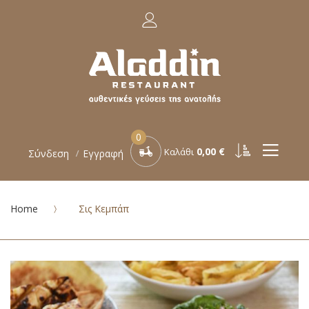
0
0,00 €
Καλάθι
Σύνδεση
Εγγραφή
Home
Σις Κεμπάπ
Μετάβαση
στο
τέλος