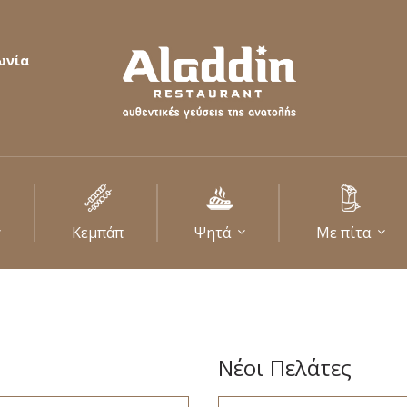
ωνία
Κεμπάπ
Ψητά
Με πίτα
Νέοι Πελάτες