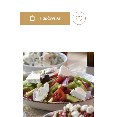
Παράγγειλε
Προσθήκη
στη
Λίστα
Επιθυμιών