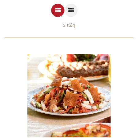
Λίστα
Πλέγμα
5
είδη