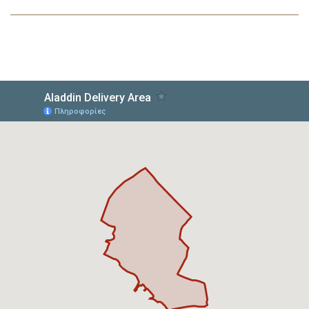
στη
Λίστα
Επιθυμιών